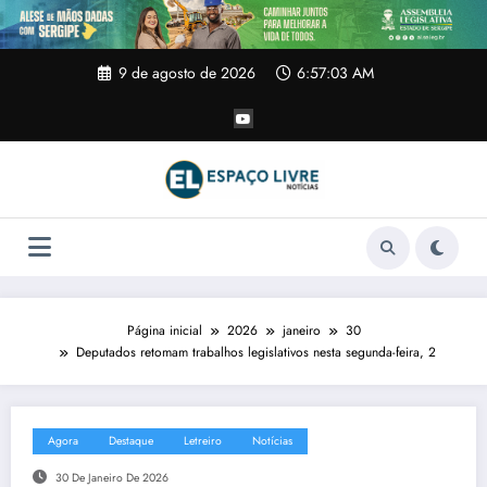
Pular
para
o
conteúdo
9 de agosto de 2026
6:57:04 AM
Página inicial
2026
janeiro
30
Deputados retomam trabalhos legislativos nesta segunda-feira, 2
Agora
Destaque
Letreiro
Notícias
30 De Janeiro De 2026