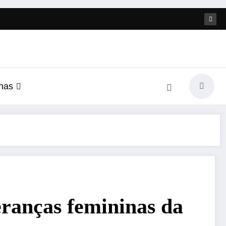
nas
anças femininas da