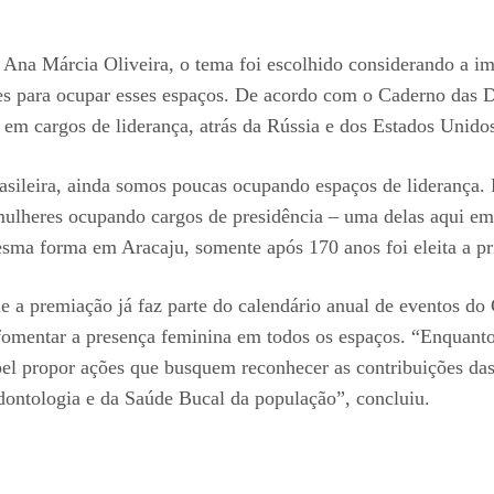
a Márcia Oliveira, o tema foi escolhido considerando a impo
es para ocupar esses espaços. De acordo com o Caderno das De
em cargos de liderança, atrás da Rússia e dos Estados Unido
ileira, ainda somos poucas ocupando espaços de liderança. P
 mulheres ocupando cargos de presidência – uma delas aqui em
a forma em Aracaju, somente após 170 anos foi eleita a prime
 a premiação já faz parte do calendário anual de eventos do
e fomentar a presença feminina em todos os espaços. “Enquant
pel propor ações que busquem reconhecer as contribuições da
ontologia e da Saúde Bucal da população”, concluiu.