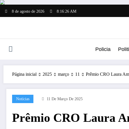
Pular
para
8 de agosto de 2026
8:16:27 AM
o
conteúdo
Policia
Polit
Página inicial
2025
março
11
Prêmio CRO Laura Amaz
Notícias
11 De Março De 2025
Prêmio CRO Laura Ama