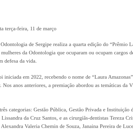
a terça-feira, 11 de março
e Odontologia de Sergipe realiza a quarta edição do “Prêmio 
ulheres da Odontologia que ocuparam ou ocupam cargos de li
m defesa da vida.
 iniciada em 2022, recebendo o nome de “Laura Amazonas” a 
r. Nos anos anteriores, a premiação abordou as temáticas d
rês categorias: Gestão Pública, Gestão Privada e Instituição
issandra da Cruz Santos, e as cirurgiãs-dentistas Tereza Cr
, Alexandra Valeria Chemin de Souza, Janaina Pereira de Lu