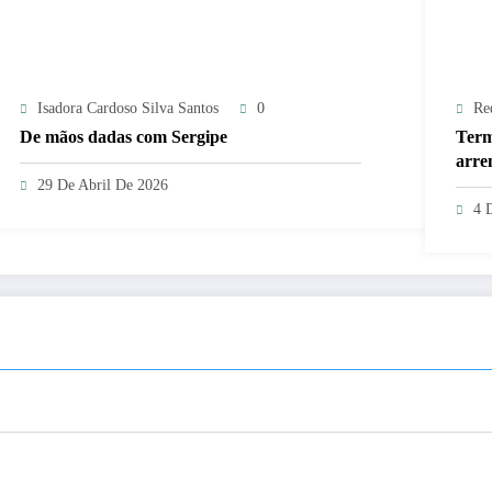
Isadora Cardoso Silva Santos
0
Re
De mãos dadas com Sergipe
Term
arre
29 De Abril De 2026
4 