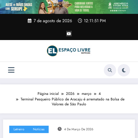
Pular
para
o
conteúdo
7 de agosto de 2026
12:11:51 PM
Página inicial
2026
março
4
Terminal Pesqueiro Público de Aracaju é arrematado na Bolsa de
Valores de São Paulo
Letreiro
Notícias
4 De Março De 2026