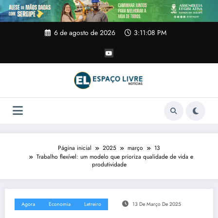
Pular
para
o
conteúdo
6 de agosto de 2026
3:11:09 PM
Página inicial
2025
março
13
Trabalho flexível: um modelo que prioriza qualidade de vida e
produtividade
Agora
Economia
Letreiro
13 De Março De 2025