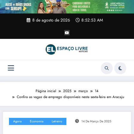
Pular
para
o
conteúdo
8 de agosto de 2026
8:52:53 AM
Página inicial
2025
março
14
Confira as vagas de emprego disponíveis nesta sexta-feira em Aracaju
Agora
Economia
Letreiro
14 De Março De 2025