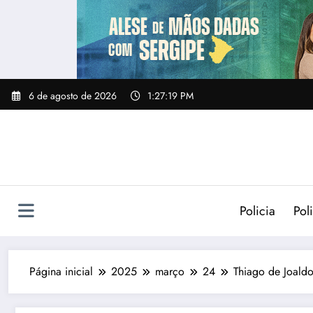
Pular
para
o
conteúdo
6 de agosto de 2026
1:27:21 PM
Policia
Poli
Página inicial
2025
março
24
Thiago de Joaldo