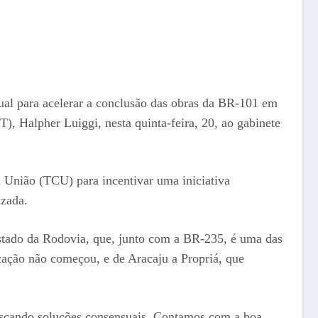
ual para acelerar a conclusão das obras da BR-101 em
), Halpher Luiggi, nesta quinta-feira, 20, ao gabinete
 União (TCU) para incentivar uma iniciativa
izada.
estado da Rodovia, que, junto com a BR-235, é uma das
icação não começou, e de Aracaju a Propriá, que
buscando soluções consensuais. Contamos com a boa