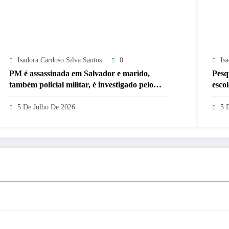
Isadora Cardoso Silva Santos
0
Is
PM é assassinada em Salvador e marido,
Pesq
também policial militar, é investigado pelo
esco
crime
5 De Julho De 2026
5 