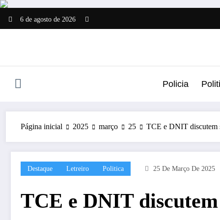
Pular
para
6 de agosto de 2026
o
conteúdo
Policia
Polit
Página inicial
2025
março
25
TCE e DNIT discutem s
Destaque
Letreiro
Politica
25 De Março De 2025
TCE e DNIT discutem 