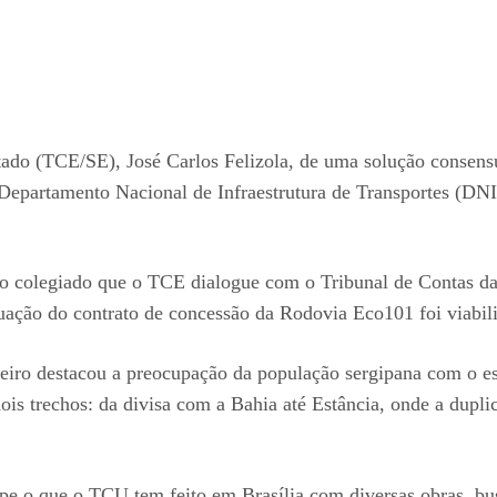
tado (TCE/SE), José Carlos Felizola, de uma solução consens
 Departamento Nacional de Infraestrutura de Transportes (DNIT
 ao colegiado que o TCE dialogue com o Tribunal de Contas da
tuação do contrato de concessão da Rodovia Eco101 foi viabil
heiro destacou a preocupação da população sergipana com o 
ois trechos: da divisa com a Bahia até Estância, onde a dupl
rgipe o que o TCU tem feito em Brasília com diversas obras, 