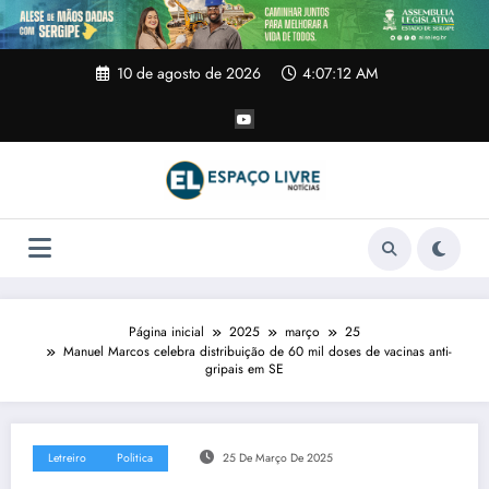
Pular
para
o
conteúdo
10 de agosto de 2026
4:07:13 AM
Página inicial
2025
março
25
Manuel Marcos celebra distribuição de 60 mil doses de vacinas anti-
gripais em SE
Letreiro
Politica
25 De Março De 2025