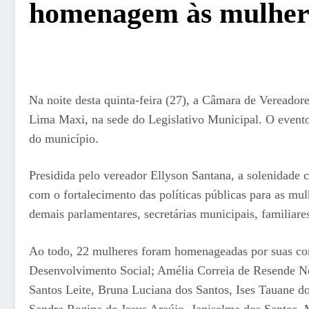
homenagem às mulher
Na noite desta quinta-feira (27), a Câmara de Vereado
Lima Maxi, na sede do Legislativo Municipal. O evento
do município.
Presidida pelo vereador Ellyson Santana, a solenidad
com o fortalecimento das políticas públicas para as mu
demais parlamentares, secretárias municipais, familiar
Ao todo, 22 mulheres foram homenageadas por suas contr
Desenvolvimento Social; Amélia Correia de Resende Ne
Santos Leite, Bruna Luciana dos Santos, Ises Tauane d
Sandra Regina de Jesus Araújo, Janiselma dos Santos, 