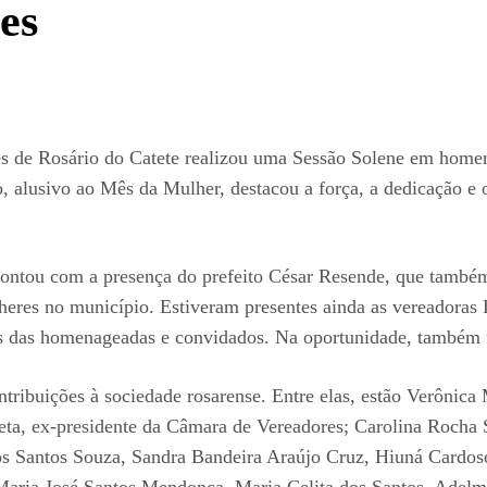
es
res de Rosário do Catete realizou uma Sessão Solene em hom
, alusivo ao Mês da Mulher, destacou a força, a dedicação e
e contou com a presença do prefeito César Resende, que tamb
lheres no município. Estiveram presentes ainda as vereadora
es das homenageadas e convidados. Na oportunidade, também fo
ibuições à sociedade rosarense. Entre elas, estão Verônica 
ta, ex-presidente da Câmara de Vereadores; Carolina Rocha S
os Santos Souza, Sandra Bandeira Araújo Cruz, Hiuná Cardoso
Maria José Santos Mendonça, Maria Celita dos Santos, Adelma