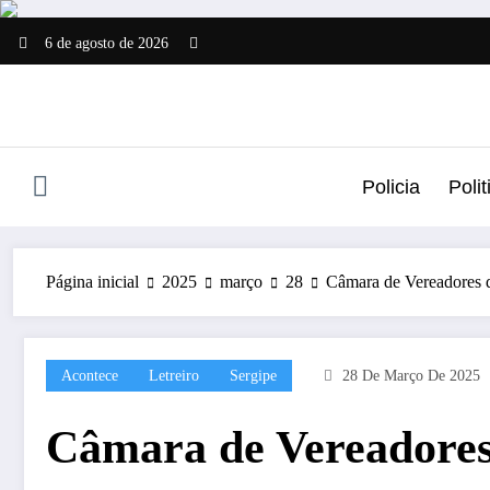
Pular
para
6 de agosto de 2026
o
conteúdo
Policia
Polit
Página inicial
2025
março
28
Câmara de Vereadores d
Acontece
Letreiro
Sergipe
28 De Março De 2025
Câmara de Vereadores 