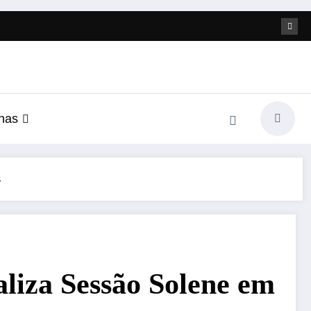
nas
s
liza Sessão Solene em