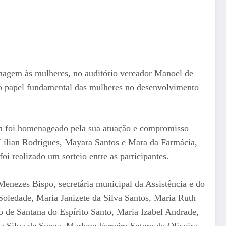
enagem às mulheres, no auditório vereador Manoel de
 o papel fundamental das mulheres no desenvolvimento
ém foi homenageado pela sua atuação e compromisso
s Lílian Rodrigues, Mayara Santos e Mara da Farmácia,
i realizado um sorteio entre as participantes.
Menezes Bispo, secretária municipal da Assistência e do
oledade, Maria Janizete da Silva Santos, Maria Ruth
 de Santana do Espírito Santo, Maria Izabel Andrade,
 Silva de Souza, Marlene Ferreira Sotero de Oliveira,