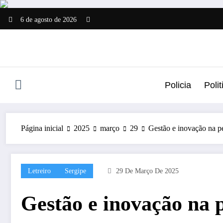
Pular
para
6 de agosto de 2026
o
conteúdo
Policia
Polit
Página inicial
2025
março
29
Gestão e inovação na p
Letreiro
Sergipe
29 De Março De 2025
Gestão e inovação na 