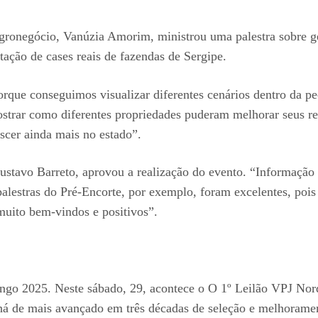
Agronegócio, Vanúzia Amorim, ministrou uma palestra sobre g
tação de cases reais de fazendas de Sergipe.
rque conseguimos visualizar diferentes cenários dentro da p
 mostrar como diferentes propriedades puderam melhorar seus 
scer ainda mais no estado”.
Gustavo Barreto, aprovou a realização do evento. “Informaçã
s palestras do Pré-Encorte, por exemplo, foram excelentes, poi
 muito bem-vindos e positivos”.
go 2025. Neste sábado, 29, acontece o O 1º Leilão VPJ Norde
há de mais avançado em três décadas de seleção e melhoramen