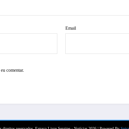
Email
 eu comentar.
s direitos reservados. Espaço Livre Sergipe - Notícias 2026 | Powered By
Spic