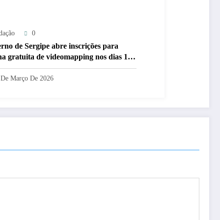
dação
0
rno de Sergipe abre inscrições para
ina gratuita de videomapping nos dias 18
 de março
 De Março De 2026