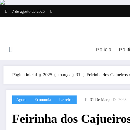
Pular
para
7 de agosto de 2026
o
conteúdo
Policia
Polit
Página inicial
2025
março
31
Feirinha dos Cajueiros 
Agora
Economia
Letreiro
31 De Março De 2025
Feirinha dos Cajueiros