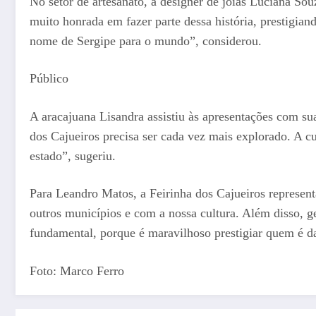
No setor de artesanato, a designer de joias Luciana So
muito honrada em fazer parte dessa história, prestigia
nome de Sergipe para o mundo”, considerou.
Público
A aracajuana Lisandra assistiu às apresentações com sua
dos Cajueiros precisa ser cada vez mais explorado. A c
estado”, sugeriu.
Para Leandro Matos, a Feirinha dos Cajueiros represen
outros municípios e com a nossa cultura. Além disso, ge
fundamental, porque é maravilhoso prestigiar quem é da 
Foto: Marco Ferro