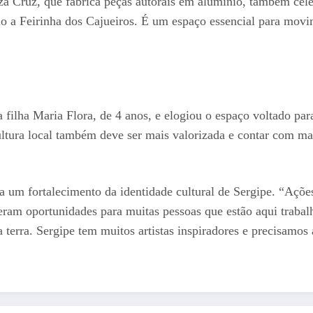
uza Cruz, que fabrica peças autorais em alumínio, também cele
ndo a Feirinha dos Cajueiros. É um espaço essencial para movi
 filha Maria Flora, de 4 anos, e elogiou o espaço voltado para
ultura local também deve ser mais valorizada e contar com mai
ta um fortalecimento da identidade cultural de Sergipe. “Açõ
ram oportunidades para muitas pessoas que estão aqui trabalha
terra. Sergipe tem muitos artistas inspiradores e precisamos 