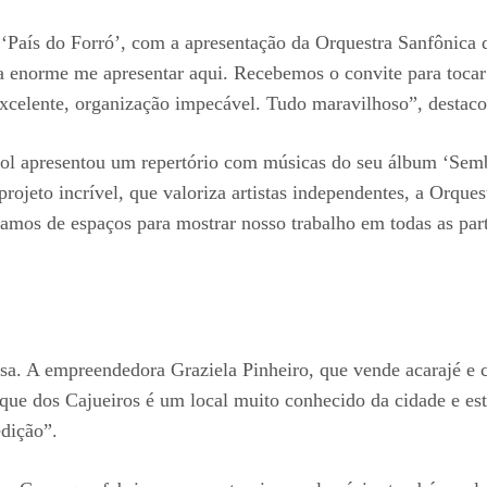
País do Forró’, com a apresentação da Orquestra Sanfônica d
a enorme me apresentar aqui. Recebemos o convite para tocar 
excelente, organização impecável. Tudo maravilhoso”, destaco
l apresentou um repertório com músicas do seu álbum ‘Sembla
ojeto incrível, que valoriza artistas independentes, a Orques
samos de espaços para mostrar nosso trabalho em todas as par
sa. A empreendedora Graziela Pinheiro, que vende acarajé e 
que dos Cajueiros é um local muito conhecido da cidade e es
edição”.