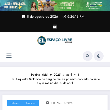
Pular
para
o
conteúdo
8 de agosto de 2026
6:26:19 PM
Página inicial
2025
abril
1
Orquestra Sinfônica de Sergipe realiza primeiro concerto da série
Cajueiros no dia 10 de abril
Letreiro
Notícias
1 De Abril De 2025