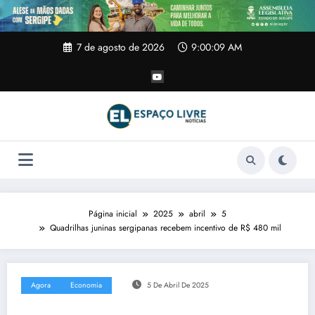
Pular
para
o
conteúdo
7 de agosto de 2026
9:00:10 AM
Página inicial
2025
abril
5
Quadrilhas juninas sergipanas recebem incentivo de R$ 480 mil
Agora
Economia
5 De Abril De 2025