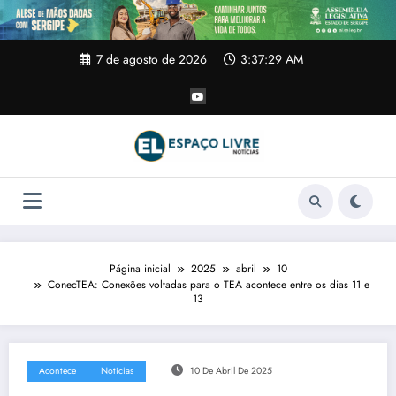
Pular
para
o
conteúdo
7 de agosto de 2026
3:37:30 AM
Página inicial
2025
abril
10
ConecTEA: Conexões voltadas para o TEA acontece entre os dias 11 e
13
Acontece
Notícias
10 De Abril De 2025