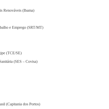
ais Renováveis (Ibama)
rabalho e Emprego (SRT/MT)
gipe (TCE/SE)
Sanitária (SES – Covisa)
sil (Capitania dos Portos)