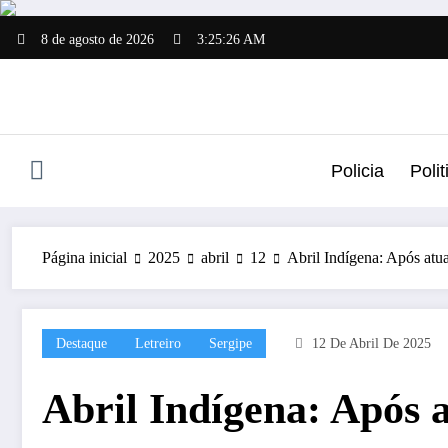
Pular
para
8 de agosto de 2026
3:25:27 AM
o
conteúdo
Policia
Polit
Página inicial
2025
abril
12
Abril Indígena: Após atu
Destaque
Letreiro
Sergipe
12 De Abril De 2025
Abril Indígena: Após 