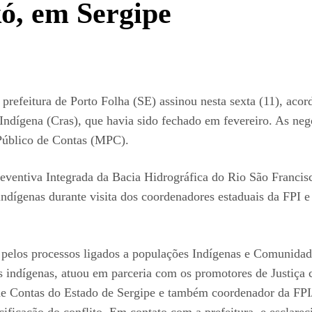
kó, em Sergipe
refeitura de Porto Folha (SE) assinou nesta sexta (11), acord
 Indígena (Cras), que havia sido fechado em fevereiro. As ne
Público de Contas (MPC).
reventiva Integrada da Bacia Hidrográfica do Rio São Francis
ndígenas durante visita dos coordenadores estaduais da FPI e i
 pelos processos ligados a populações Indígenas e Comunidad
s indígenas, atuou em parceria com os promotores de Justiça
 de Contas do Estado de Sergipe e também coordenador da FPI
ificação do conflito. Em contato com a prefeitura, e esclarec