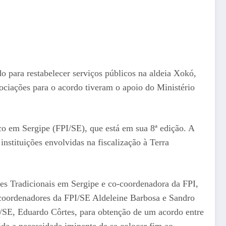
o para restabelecer serviços públicos na aldeia Xokó,
gociações para o acordo tiveram o apoio do Ministério
co em Sergipe (FPI/SE), que está em sua 8ª edição. A
nstituições envolvidas na fiscalização à Terra
es Tradicionais em Sergipe e co-coordenadora da FPI,
 coordenadores da FPI/SE Aldeleine Barbosa e Sandro
/SE, Eduardo Côrtes, para obtenção de um acordo entre
ida a necessidade iminente de se colocar fim ao