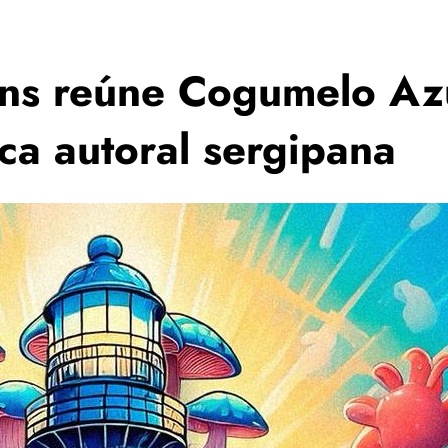
ions reúne Cogumelo A
ca autoral sergipana