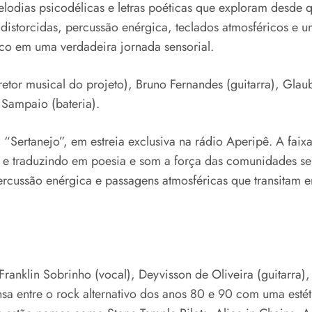
lodias psicodélicas e letras poéticas que exploram desde q
 distorcidas, percussão enérgica, teclados atmosféricos e 
ico em uma verdadeira jornada sensorial.
tor musical do projeto), Bruno Fernandes (guitarra), Glaube
o Sampaio (bateria).
“Sertanejo”, em estreia exclusiva na rádio Aperipê. A faix
a e traduzindo em poesia e som a força das comunidades se
cussão enérgica e passagens atmosféricas que transitam ent
lin Sobrinho (vocal), Deyvisson de Oliveira (guitarra), R
nsa entre o rock alternativo dos anos 80 e 90 com uma est