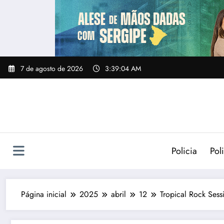
Pular
para
o
conteúdo
7 de agosto de 2026
3:39:06 AM
Policia
Poli
Página inicial
2025
abril
12
Tropical Rock Ses