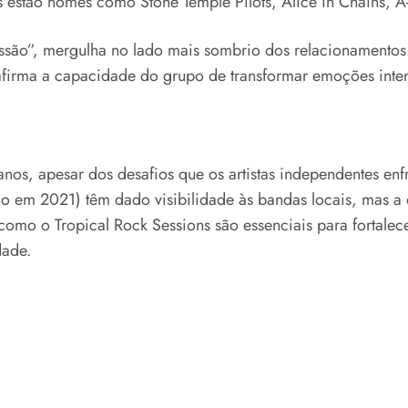
as estão nomes como Stone Temple Pilots, Alice in Chains, 
são”, mergulha no lado mais sombrio dos relacionamentos.
afirma a capacidade do grupo de transformar emoções inte
nos, apesar dos desafios que os artistas independentes enf
ado em 2021) têm dado visibilidade às bandas locais, mas a
 como o Tropical Rock Sessions são essenciais para fortale
dade.