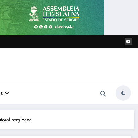
as
toral sergipana