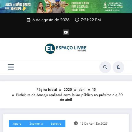
Pular
para
o
conteúdo
6 de agosto de 2026
7:21:23 PM
Página inicial
2025
abril
15
Prefeitura de Aracaju realizará novo leilão público no próximo dia 30
de abril
Agora
Economia
Letreiro
15 De Abril De 2025