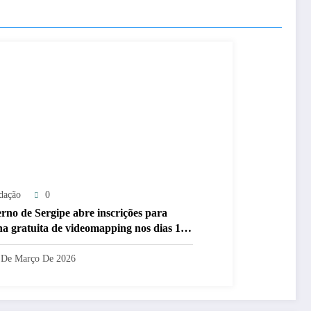
dação
0
rno de Sergipe abre inscrições para
ina gratuita de videomapping nos dias 18
 de março
 De Março De 2026