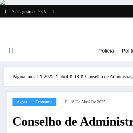
Pular
para
7 de agosto de 2026
o
conteúdo
Policia
Polit
Página inicial
2025
abril
18
Conselho de Administraçã
Agora
Economia
18 De Abril De 2025
Conselho de Administr