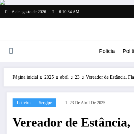
Pular
para
6 de agosto de 2026
6:10:34 AM
o
conteúdo
Policia
Polit
Página inicial
2025
abril
23
Vereador de Estância, Fla
Letreiro
Sergipe
23 De Abril De 2025
Vereador de Estância,