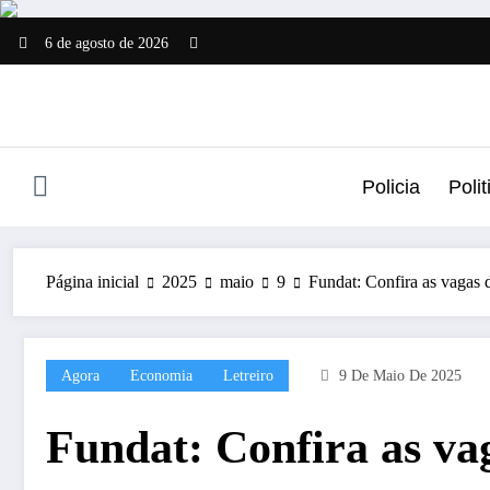
Pular
para
6 de agosto de 2026
o
conteúdo
Policia
Polit
Página inicial
2025
maio
9
Fundat: Confira as vagas 
Agora
Economia
Letreiro
9 De Maio De 2025
Fundat: Confira as vag