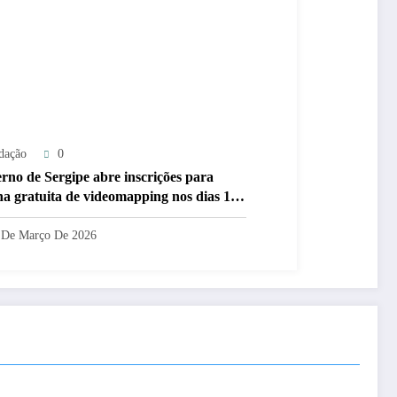
dação
0
rno de Sergipe abre inscrições para
ina gratuita de videomapping nos dias 18
 de março
 De Março De 2026