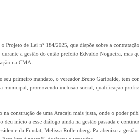
, o Projeto de Lei n° 184/2025, que dispõe sobre a contrata
 durante a gestão do então prefeito Edvaldo Nogueira, mas qu
otação na CMA.
e seu primeiro mandato, o vereador Breno Garibalde, tem como
a municipal, promovendo inclusão social, qualificação profis
o na construção de uma Aracaju mais justa, onde o poder públ
o deu início a esse diálogo ainda na gestão passada e contin
esidente da Fundat, Melissa Rollemberg. Parabenizo a gestão
Essa luta é nossa!”, declarou o vereador.