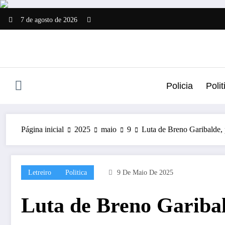
Pular
para
7 de agosto de 2026
o
conteúdo
Policia
Polit
Página inicial
2025
maio
9
Luta de Breno Garibalde,
Letreiro
Politica
9 De Maio De 2025
Luta de Breno Garibal