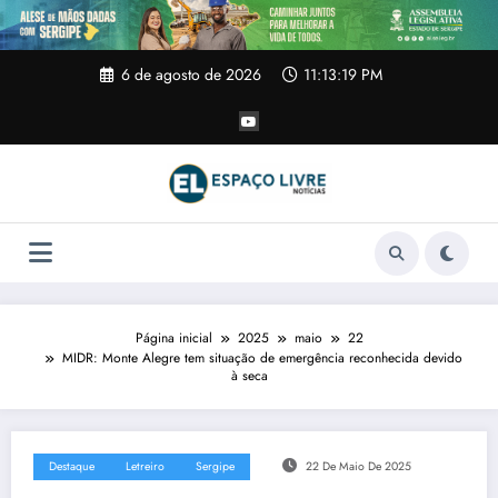
Pular
para
o
conteúdo
6 de agosto de 2026
11:13:20 PM
Página inicial
2025
maio
22
MIDR: Monte Alegre tem situação de emergência reconhecida devido
à seca
Destaque
Letreiro
Sergipe
22 De Maio De 2025