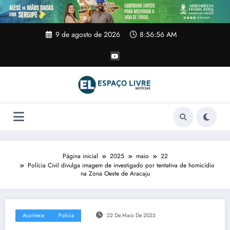
Pular
para
o
conteúdo
9 de agosto de 2026
8:56:57 AM
Página inicial
2025
maio
22
Polícia Civil divulga imagem de investigado por tentativa de homicídio
na Zona Oeste de Aracaju
Acontece
Policia
22 De Maio De 2025