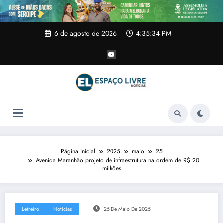
Pular
para
o
conteúdo
6 de agosto de 2026
4:35:35 PM
Página inicial
2025
maio
25
Avenida Maranhão projeto de infraestrutura na ordem de R$ 20
milhões
Letreiro
Notícias
25 De Maio De 2025