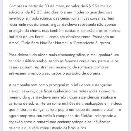
Compras a partir de 30 de maio, no valor de R$ 250 mais o
adicional de R$ 25, dão direito a um moderno guarda-chuva
invertido, símbolo icônico das cenas românticas coreanas. Item
recorrente nos doramas, o guarda-chuva representa não apenas
proteção da chuva, mas também cuidado, conexão e os primeiros
indícios de um flerte — como em clássicos como ‘Pousando no
Amor’, ‘Tudo Bem Não Ser Normal’ e ‘Pretendente Surpresa’.
Para deixar tudo ainda mais cinematográfico, o mall ganhará um
cenário asiático simbolizando as famosas cerejeiras, para que os
casais possam registrar seu momento de romance, como se
estivessem vivendo o seu próprio episódio de dorama.
A campanha tem como protagonista o influencer e dançarino
Heron Hayashi, que ficou conhecido nas redes sociais como “o
menino do guarda-chuva amarelo”. Com ascendência asiática e
carisma de sobra, Heron soma milhões de visualizações em vídeos
que misturam dança, cultura pop e um toque de poesia visual — e
agora empresta seu estilo à campanha do RioMar, reforçando a
conexão entre o romantismo contemporâneo e as influências
orientais que vêm conquistando os brasileiros.