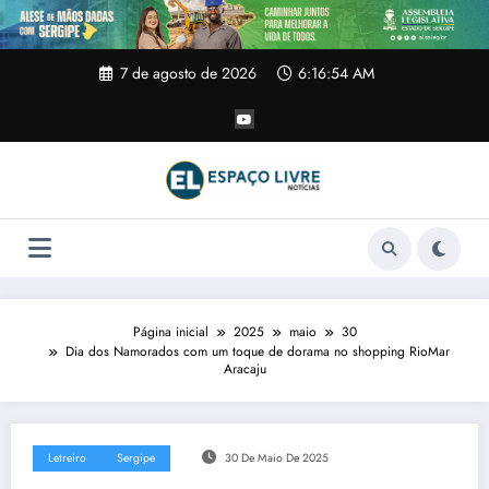
Pular
para
o
conteúdo
7 de agosto de 2026
6:16:54 AM
Página inicial
2025
maio
30
Dia dos Namorados com um toque de dorama no shopping RioMar
Aracaju
Letreiro
Sergipe
30 De Maio De 2025