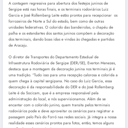
A contagem regressiva para abertura dos festejos juninos de
Sergipe está nas horas finais, e os terminais rodoviários Luiz
Garcia e José Rollemberg Leite estão prontos para recepcionar os
forrozeiros de Norte a Sul do estado, bem como de outras
unidades federativas. O colorido das bandeirolas, o chapéu de
palha e os estandartes dos santos juninos compõem a decoração
dos terminais, dando boas idas e vindas às chegadas e partidas
de Aracaju.
O diretor de Transportes do Departamento Estadual de
Infraestrutura Rodoviária de Sergipe (DER/SE), Everton Menezes,
destaca que a montagem da decoração junina nos terminais já é
uma tradição. “Tudo isso para uma recepção calorosa e colorida a
quem chega à capital sergipana. No caso do Luiz Garcia, essa
decoração é da responsabilidade do DER e do José Rollemberg
Leite é da Socicam, que é a empresa responsável pela
administração do local, e nós supervisionamos. Além de se
encantar com o colorido junino, quem transita pelos terminais
rodoviários pode e deve aproveitar os cenários para registrar a
passagem pelo País do Forró nas redes sociais. Já integra a nossa
realidade esses cenários prontos para fotos, então, temos alguns