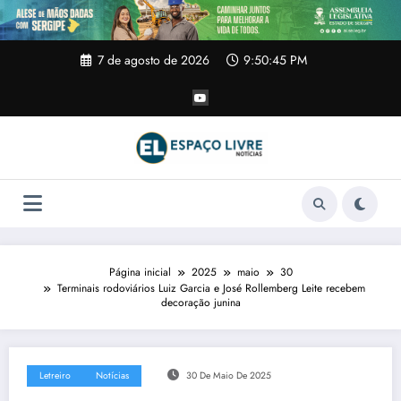
Pular
para
o
conteúdo
7 de agosto de 2026
9:50:46 PM
Página inicial
2025
maio
30
Terminais rodoviários Luiz Garcia e José Rollemberg Leite recebem
decoração junina
Letreiro
Notícias
30 De Maio De 2025