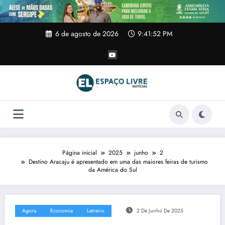
Pular
para
o
conteúdo
6 de agosto de 2026
9:41:53 PM
Página inicial
2025
junho
2
Destino Aracaju é apresentado em uma das maiores feiras de turismo
da América do Sul
Agora
Economia
Letreiro
2 De Junho De 2025