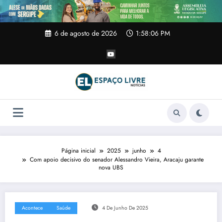
Pular
para
o
conteúdo
6 de agosto de 2026
1:58:06 PM
Página inicial
2025
junho
4
Com apoio decisivo do senador Alessandro Vieira, Aracaju garante
nova UBS
Acontece
Saúde
4 De Junho De 2025