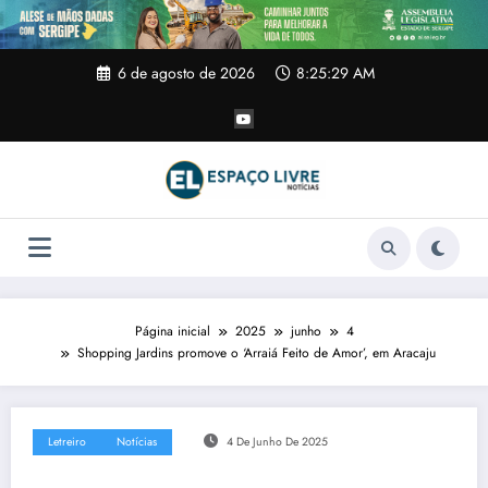
Pular
para
o
conteúdo
6 de agosto de 2026
8:25:30 AM
Página inicial
2025
junho
4
Shopping Jardins promove o ‘Arraiá Feito de Amor’, em Aracaju
Letreiro
Notícias
4 De Junho De 2025