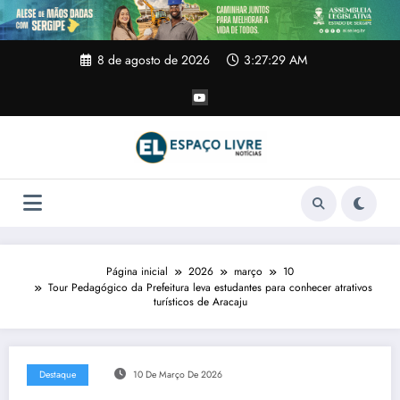
Pular
para
o
conteúdo
8 de agosto de 2026
3:27:30 AM
Página inicial
2026
março
10
Tour Pedagógico da Prefeitura leva estudantes para conhecer atrativos
turísticos de Aracaju
Destaque
10 De Março De 2026