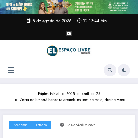
Pular
para
o
conteúdo
5 de agosto de 2026
12:19:45 AM
Página inicial
2025
abril
26
Conta de luz terá bandeira amarela no mês de maio, decide Aneel
Economia
Letreiro
26 De Abril De 2025